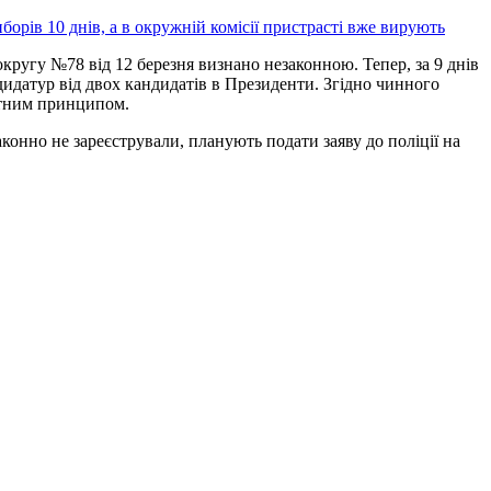
борів 10 днів, а в окружній комісії пристрасті вже вирують
округу №78 від 12 березня визнано незаконною. Тепер, за 9 днів
идатур від двох кандидатів в Президенти. Згідно чинного
вотним принципом.
конно не зареєстрували, планують подати заяву до поліції на