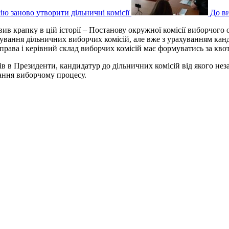
ію заново утворити дільничні комісії
До ви
в крапку в цій історії – Постанову окружної комісії виборчого 
вання дільничних виборчих комісій, але вже з урахуванням канд
 права і керівний склад виборчих комісій має формуватись за к
 в Президенти, кандидатур до дільничних комісій від якого неза
жання виборчому процесу.