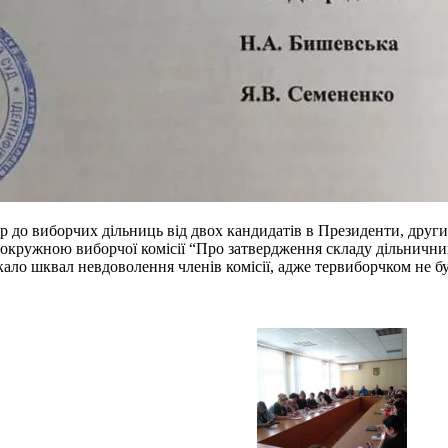
ур до виборчих дільниць від двох кандидатів в Президенти, други
кружною виборчої комісії “Про затвердження складу дільничних
икало шквал невдоволення членів комісії, адже тервиборчком не