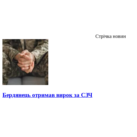
Стрічка новин
Бердянець отримав вирок за СЗЧ