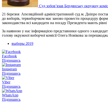
Суд зобов’язав Бердянську окружну коміс
21 березня Апеляційний адміністративний суд м. Дніпро постави
до виборів, тервиборчком має заново провести процедуру форму
законодавства всі кандидати на посаду Президента мають рівні
За наявною у нас інформацією представники одного з кандидатів
голову окружної виборчої комісії Олега Новікова за перешкод
выборы 2019
Facebook
Підпишись
Instagram
Підпишись
Viber
Підпишись
WhatsApp
Підпишись