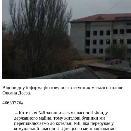
Відповідну інформацію озвучила заступник міського голови
Оксана Деєва.
##63977##
– Котельня №6 залишилась у власності Фонду
державного майна, тому житлові будинки ми
перепідключаємо до котельні №8, яка перебуває у
комунальній власності. Для цього ми прокладаємо