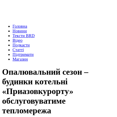
Головна
Новини
Тексти BRD
Відео
Подкасти
Статті
Підтримати
Магазин
Опалювальний сезон –
будинки котельні
«Приазовкурорту»
обслуговуватиме
тепломережа