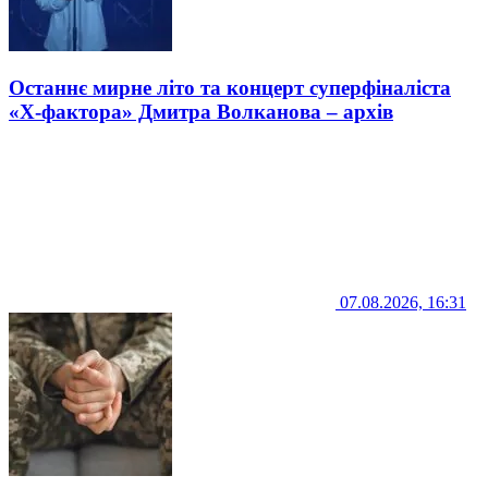
Останнє мирне літо та концерт суперфіналіста
«Х-фактора» Дмитра Волканова – архів
07.08.2026, 16:31