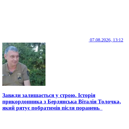
07.08.2026, 13:12
Завжди залишається у строю. Історія
прикордонника з Бердянська Віталія Толочка,
який рятує побратимів після поранень