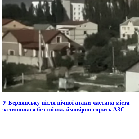
У Бердянську після нічної атаки частина міста
залишилася без світла, ймовірно горить АЗС