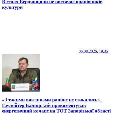
В селах Бердянщини не вистачає працівників
культури
06.08.2026, 19:35
«З такими викликами раніше не стикались».
Гауляйтер Балицький прокоментував
енергетичний колапс на ТОТ Запорізької області