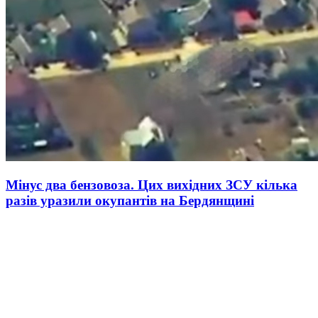
Мінус два бензовоза. Цих вихідних ЗСУ кілька
разів уразили окупантів на Бердянщині