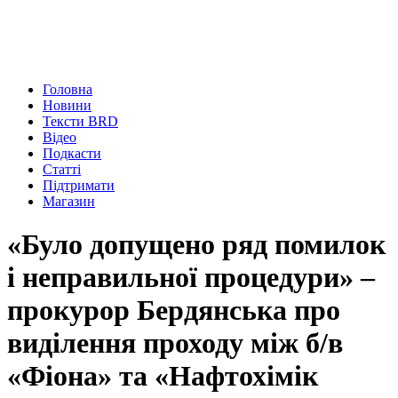
Головна
Новини
Тексти BRD
Відео
Подкасти
Статті
Підтримати
Магазин
«Було допущено ряд помилок
і неправильної процедури» –
прокурор Бердянська про
виділення проходу між б/в
«Фіона» та «Нафтохімік