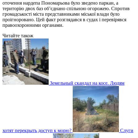
оточення нардепа Пономарьова було зведено паркан, а
територію двох баз об’єднано спільною огорожею. Спротив
громадськості міста представниками міської влади було
проігноровано. Цей факт розглядався в судах і перевірявся
правоохоронними органами.
Читайте також
Земельный скандал на косе. Людям
хотят перекрыть доступ к морю?
Слуги