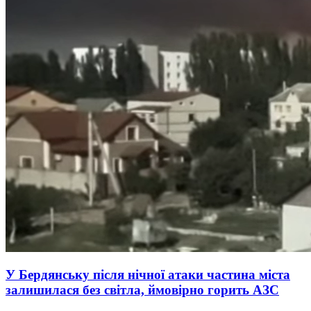
У Бердянську після нічної атаки частина міста
залишилася без світла, ймовірно горить АЗС