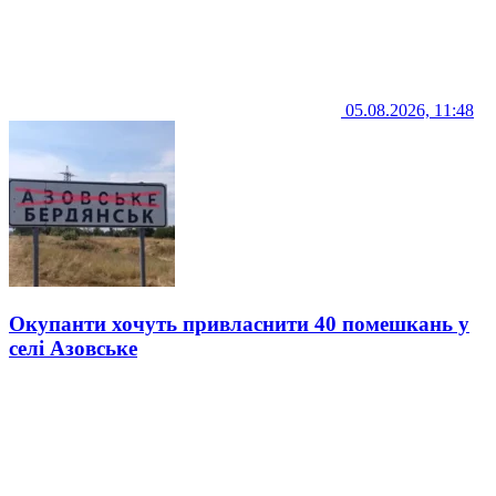
05.08.2026, 11:48
Окупанти хочуть привласнити 40 помешкань у
селі Азовське