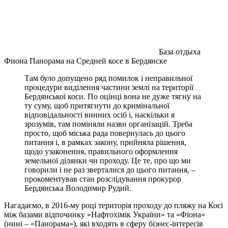
База отдыха
Фиона Панорама на Средней косе в Бердянске
Там було допущено ряд помилок і неправильної
процедури виділення частини землі на території
Бердянської коси. По оцінці вона не дуже тягну на
ту суму, щоб притягнути до кримінальної
відповідальності винних осіб і, наскільки я
зрозумів, там поміняли назви організацій. Треба
просто, щоб міська рада повернулась до цього
питання і, в рамках закону, прийняла рішення,
щодо узаконення, правильного оформлення
земельної ділянки чи проходу. Це те, про що ми
говорили і не раз зверталися до цього питання, –
прокоментував стан розслідування прокурор
Бердянська Володимир Рудий.
Нагадаємо, в 2016-му році територія проходу до пляжу на Косі
між базами відпочинку «Нафтохімік України» та «Фіона»
(нині – «Панорама»), які входять в сферу бізнес-інтересів