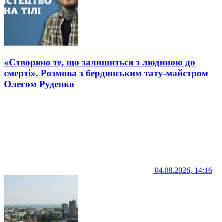
«Створюю те, що залишиться з людиною до
смерті». Розмова з бердянським тату-майстром
Олегом Руденко
04.08.2026, 14:16