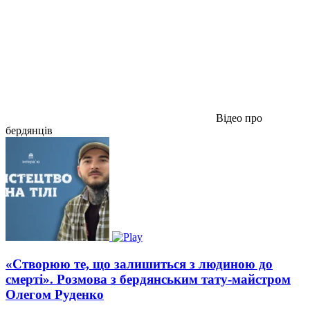
Відео про
бердянців
«Створюю те, що залишиться з людиною до
смерті». Розмова з бердянським тату-майстром
Олегом Руденко