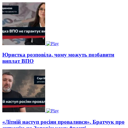
Юристка розповіла, чому можуть позбавити
виплат ВПО
«Літній наступ росіян провалився». Братчук про