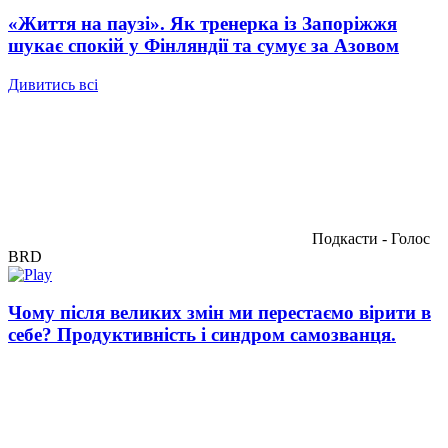
«Життя на паузі». Як тренерка із Запоріжжя
шукає спокій у Фінляндії та сумує за Азовом
Дивитись всі
Подкасти - Голос
BRD
Чому після великих змін ми перестаємо вірити в
себе? Продуктивність і синдром самозванця.