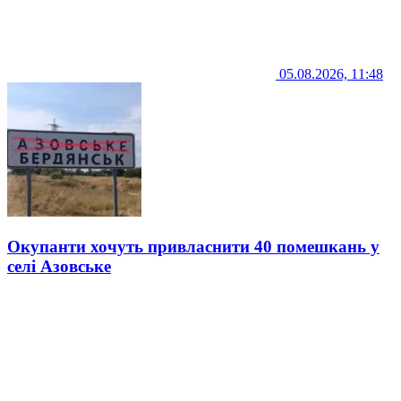
05.08.2026, 11:48
Окупанти хочуть привласнити 40 помешкань у
селі Азовське