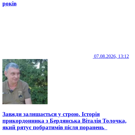
років
07.08.2026, 13:12
Завжди залишається у строю. Історія
прикордонника з Бердянська Віталія Толочка,
який рятує побратимів після поранень