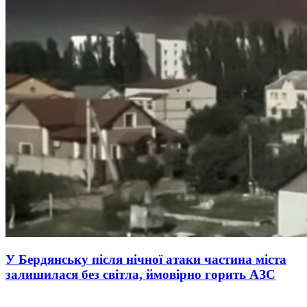
У Бердянську після нічної атаки частина міста
залишилася без світла, ймовірно горить АЗС