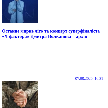
Останнє мирне літо та концерт суперфіналіста
«Х-фактора» Дмитра Волканова – архів
07.08.2026, 16:31