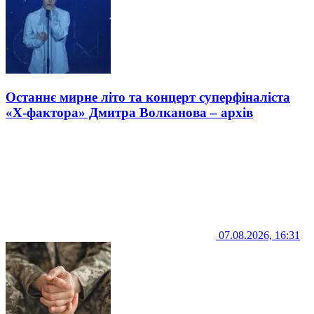
Останнє мирне літо та концерт суперфіналіста
«Х-фактора» Дмитра Волканова – архів
07.08.2026, 16:31