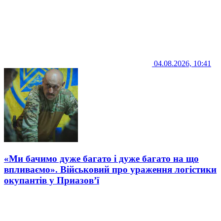
04.08.2026, 10:41
«Ми бачимо дуже багато і дуже багато на що
впливаємо». Військовий про ураження логістики
окупантів у Приазов’ї