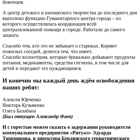
беженцев.
А центр детского и юношеского творчества до последнего дня
выполнял функцию Гуманитарного центра города – из
которого осуществлялась координация всей
централизованной помощи в городе. Работали до самого
захвата.
Спасибо тем, кто это не забывает о стариках. Кормит
пожилых соседей, делится тем, что имеет.
Спасибо волонтёрам, которые буквально добывают продукты
питания, медикаменты, средства гигиены, в том числе для
детей и передают это нуждающимся.
И конечно мы каждый день ждём освобождения
наших ребят:
Алексея Юрченко
Виктора Кузьменко
Олега Балабана
(Был отпущен Александр Фаев)
И с горестью можем сказать о задержании руководителя
коммунального предприятия «Ритуал» Эдуарда
Тихомирова, и директора Бердянского гериатрического