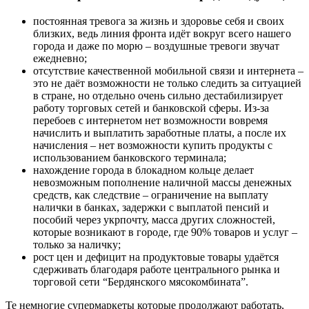
постоянная тревога за жизнь и здоровье себя и своих
близких, ведь линия фронта идёт вокруг всего нашего
города и даже по морю – воздушные тревоги звучат
ежедневно;
отсутствие качественной мобильной связи и интернета –
это не даёт возможности не только следить за ситуацией
в стране, но отдельно очень сильно дестабилизирует
работу торговых сетей и банковской сферы. Из-за
перебоев с интернетом нет возможности вовремя
начислить и выплатить заработные платы, а после их
начисления – нет возможности купить продукты с
использованием банковского терминала;
нахождение города в блокадном кольце делает
невозможным пополнение наличной массы денежных
средств, как следствие – ограничение на выплату
налички в банках, задержки с выплатой пенсий и
пособий через укрпочту, масса других сложностей,
которые возникают в городе, где 90% товаров и услуг –
только за наличку;
рост цен и дефицит на продуктовые товары удаётся
сдерживать благодаря работе центрального рынка и
торговой сети “Бердянского мясокомбината”.
Те немногие супермаркеты которые продолжают работать,