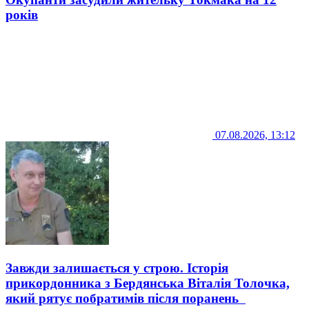
років
07.08.2026, 13:12
Завжди залишається у строю. Історія
прикордонника з Бердянська Віталія Толочка,
який рятує побратимів після поранень