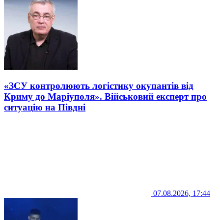
«ЗСУ контролюють логістику окупантів від
Криму до Маріуполя». Військовий експерт про
ситуацію на Півдні
07.08.2026, 17:44