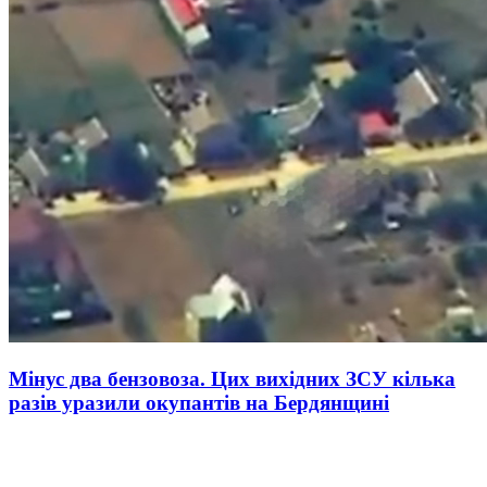
Мінус два бензовоза. Цих вихідних ЗСУ кілька
разів уразили окупантів на Бердянщині