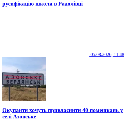
русифікацію школи в Радолівці
05.08.2026, 11:48
Окупанти хочуть привласнити 40 помешкань у
селі Азовське