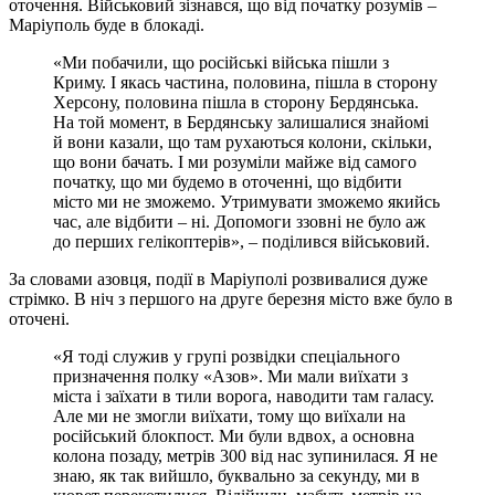
оточення. Військовий зізнався, що від початку розумів –
Маріуполь буде в блокаді.
«Ми побачили, що російські війська пішли з
Криму. І якась частина, половина, пішла в сторону
Херсону, половина пішла в сторону Бердянська.
На той момент, в Бердянську залишалися знайомі
й вони казали, що там рухаються колони, скільки,
що вони бачать. І ми розуміли майже від самого
початку, що ми будемо в оточенні, що відбити
місто ми не зможемо. Утримувати зможемо якийсь
час, але відбити – ні. Допомоги ззовні не було аж
до перших гелікоптерів», – поділився військовий.
За словами азовця, події в Маріуполі розвивалися дуже
стрімко. В ніч з першого на друге березня місто вже було в
оточені.
«Я тоді служив у групі розвідки спеціального
призначення полку «Азов». Ми мали виїхати з
міста і заїхати в тили ворога, наводити там галасу.
Але ми не змогли виїхати, тому що виїхали на
російський блокпост. Ми були вдвох, а основна
колона позаду, метрів 300 від нас зупинилася. Я не
знаю, як так вийшло, буквально за секунду, ми в