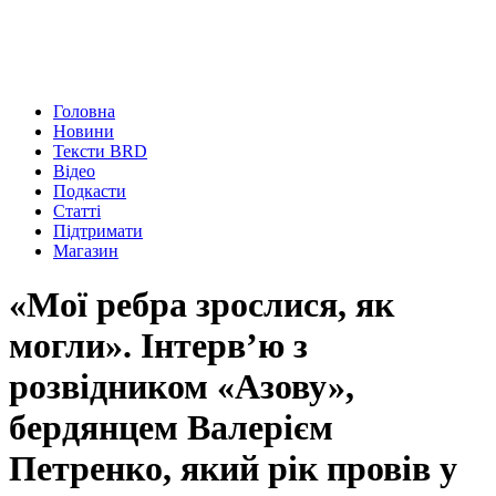
Головна
Новини
Тексти BRD
Відео
Подкасти
Статті
Підтримати
Магазин
«Мої ребра зрослися, як
могли». Інтерв’ю з
розвідником «Азову»,
бердянцем Валерієм
Петренко, який рік провів у