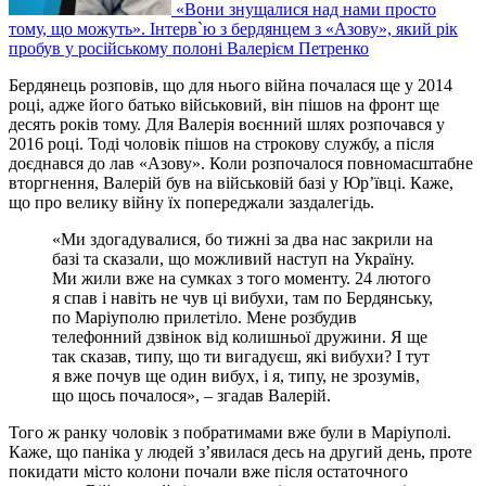
«Вони знущалися над нами просто
тому, що можуть». Інтерв`ю з бердянцем з «Азову», який рік
пробув у російському полоні Валерієм Петренко
Бердянець розповів, що для нього війна почалася ще у 2014
році, адже його батько військовий, він пішов на фронт ще
десять років тому. Для Валерія воєнний шлях розпочався у
2016 році. Тоді чоловік пішов на строкову службу, а після
доєднався до лав «Азову». Коли розпочалося повномасштабне
вторгнення, Валерій був на військовій базі у Юр’ївці. Каже,
що про велику війну їх попереджали заздалегідь.
«Ми здогадувалися, бо тижні за два нас закрили на
базі та сказали, що можливий наступ на Україну.
Ми жили вже на сумках з того моменту. 24 лютого
я спав і навіть не чув ці вибухи, там по Бердянську,
по Маріуполю прилетіло. Мене розбудив
телефонний дзвінок від колишньої дружини. Я ще
так сказав, типу, що ти вигадуєш, які вибухи? І тут
я вже почув ще один вибух, і я, типу, не зрозумів,
що щось почалося», – згадав Валерій.
Того ж ранку чоловік з побратимами вже були в Маріуполі.
Каже, що паніка у людей з’явилася десь на другий день, проте
покидати місто колони почали вже після остаточного