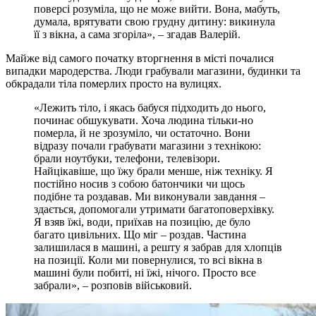
поверсі розуміла, що не може вийти. Вона, мабуть,
думала, врятувати свою грудну дитину: викинула
її з вікна, а сама згоріла», – згадав Валерій.
Майже від самого початку вторгнення в місті почалися
випадки мародерства. Люди грабували магазини, будинки та
обкрадали тіла померлих просто на вулицях.
«Лежить тіло, і якась бабуся підходить до нього,
починає обшукувати. Хоча людина тільки-но
померла, й не зрозуміло, чи остаточно. Вони
відразу почали грабувати магазини з технікою:
брали ноутбуки, телефони, телевізори.
Найцікавіше, що їжу брали менше, ніж техніку. Я
постійно носив з собою батончики чи щось
подібне та роздавав. Ми виконували завдання –
здається, допомогали утримати багатоповерхівку.
Я взяв їжі, води, приїхав на позицію, де було
багато цивільних. Що міг – роздав. Частина
залишилася в машині, а решту я забрав для хлопців
на позиції. Коли ми повернулися, то всі вікна в
машині були побиті, ні їжі, нічого. Просто все
забрали», – розповів військовий.