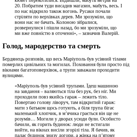
кювет перекотилися. Відійшли, мабуть метрів на
20. Побратим туди висадив магазин, мабуть, весь. І
по нас відкрило також вогонь. Русаки почали
стріляти по верхівках дерев. Ми зрозуміли, що
вони нас не бачать. Колоною зібралися,
розвернулися і пішли назад, бо ми зрозуміли, що
ми вже повністю в оточенні», – зазначив Валерій.
Голод, мародерство та смерть
Бердянець розповів, що весь Маріуполь був усіяний тілами
померлих цивільних та могилах. Поховання були просто під
вікнами багатоповерхівок, а трупи заважали проходити
вулицями.
«Маріуполь був усіяний трупами. Їдеш машиною
на завдання – валяються тіла без рук, без ніг. Ми
проходили повз якийсь гараж – лежить тіло.
Повертаю голову ліворуч, там відкритий гараж:
мати з батьком щось готують, а біля трупа бігає
маленький хлопчик, в м’ячика грається він ще не
розумів… Могили у дворах усюди були. Особисто
бачили, як горить будинок: люди не встигали
вийти, на вікнах висіли згорілі тіла. Я бачив, як
палає будинок знизу догори, а жінка на п’ятому