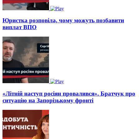
Юристка розповіла, чому можуть позбавити
виплат ВПО
«Літній наступ росіян провалився». Братчук про
ситуацію на Запорізькому фронті