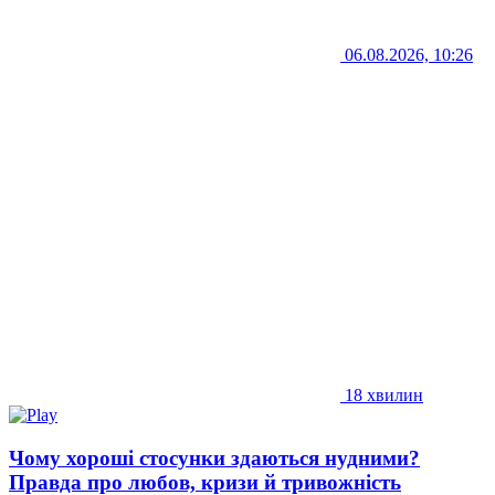
06.08.2026, 10:26
18 хвилин
Чому хороші стосунки здаються нудними?
Правда про любов, кризи й тривожність