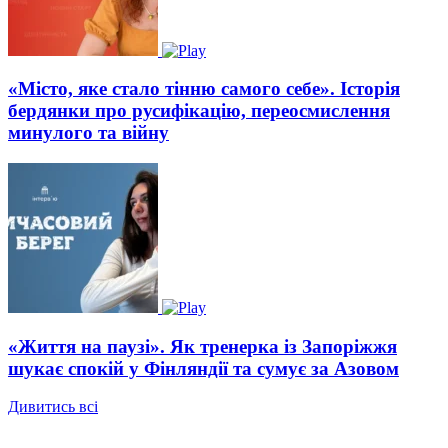
«Місто, яке стало тінню самого себе». Історія
бердянки про русифікацію, переосмислення
минулого та війну
«Життя на паузі». Як тренерка із Запоріжжя
шукає спокій у Фінляндії та сумує за Азовом
Дивитись всі