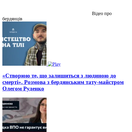
Відео про
бердянців
«Створюю те, що залишиться з людиною до
смерті». Розмова з бердянським тату-майстром
Олегом Руденко