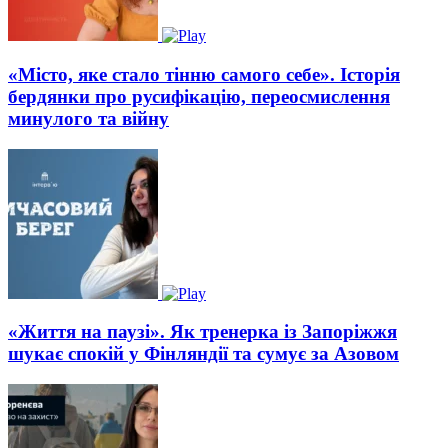
«Місто, яке стало тінню самого себе». Історія
бердянки про русифікацію, переосмислення
минулого та війну
«Життя на паузі». Як тренерка із Запоріжжя
шукає спокій у Фінляндії та сумує за Азовом