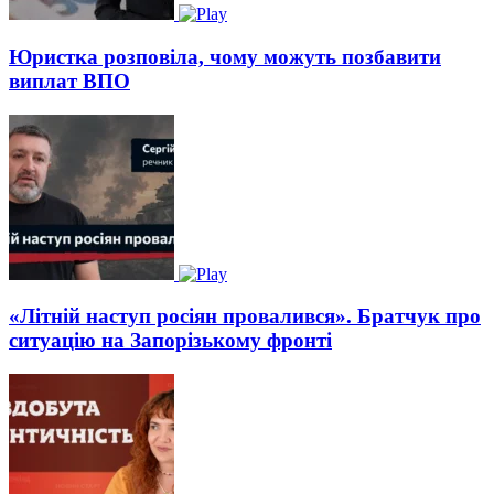
Юристка розповіла, чому можуть позбавити
виплат ВПО
«Літній наступ росіян провалився». Братчук про
ситуацію на Запорізькому фронті