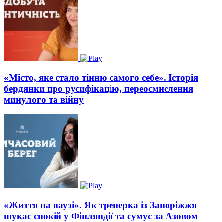
«Місто, яке стало тінню самого себе». Історія
бердянки про русифікацію, переосмислення
минулого та війну
«Життя на паузі». Як тренерка із Запоріжжя
шукає спокій у Фінляндії та сумує за Азовом