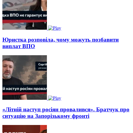
Юристка розповіла, чому можуть позбавити
виплат ВПО
«Літній наступ росіян провалився». Братчук про
ситуацію на Запорізькому фронті