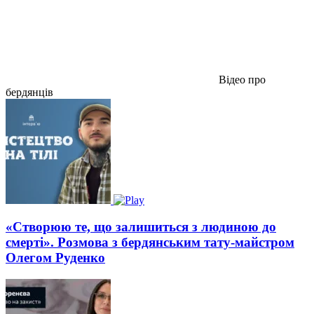
Відео про
бердянців
«Створюю те, що залишиться з людиною до
смерті». Розмова з бердянським тату-майстром
Олегом Руденко