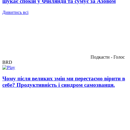
шукає спокій у Фінляндії та сумує за Азовом
Дивитись всі
Подкасти - Голос
BRD
Чому після великих змін ми перестаємо вірити в
себе? Продуктивність і синдром самозванця.