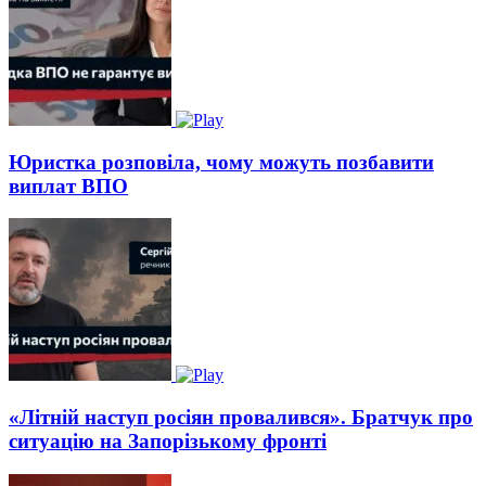
Юристка розповіла, чому можуть позбавити
виплат ВПО
«Літній наступ росіян провалився». Братчук про
ситуацію на Запорізькому фронті