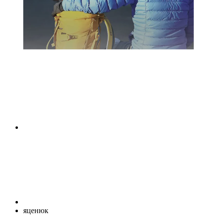
яценюк