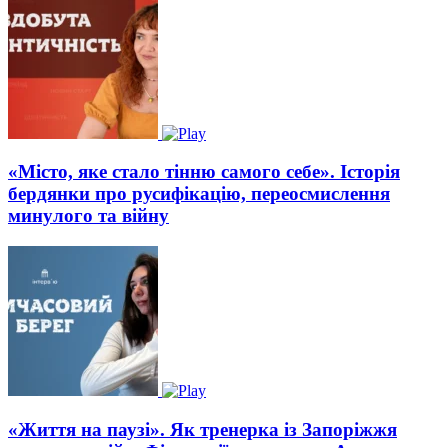
«Місто, яке стало тінню самого себе». Історія
бердянки про русифікацію, переосмислення
минулого та війну
«Життя на паузі». Як тренерка із Запоріжжя