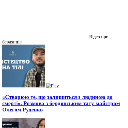
Відео про
бердянців
«Створюю те, що залишиться з людиною до
смерті». Розмова з бердянським тату-майстром
Олегом Руденко