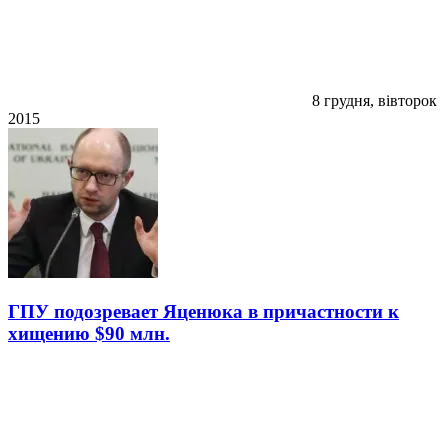
8 грудня, вівторок
2015
ГПУ подозревает Яценюка в причастности к
хищению $90 млн.