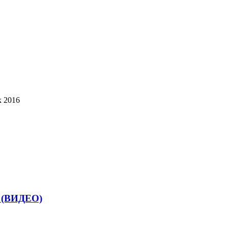
к 2016
й (ВИДЕО)