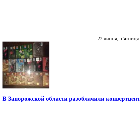
22 липня, п’ятниця
В Запорожской области разоблачили конвертцен