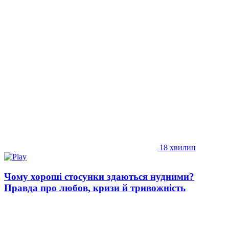
18 хвилин
Чому хороші стосунки здаються нудними?
Правда про любов, кризи й тривожність