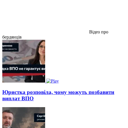
Відео про
бердянців
Юристка розповіла, чому можуть позбавити
виплат ВПО