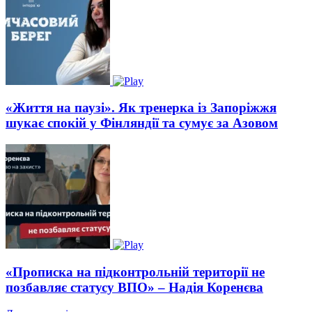
«Життя на паузі». Як тренерка із Запоріжжя
шукає спокій у Фінляндії та сумує за Азовом
«Прописка на підконтрольній території не
позбавляє статусу ВПО» – Надія Коренєва