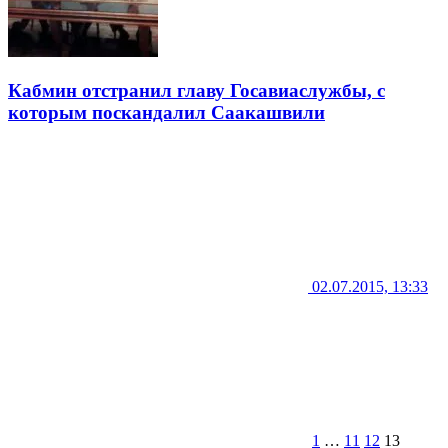
Кабмин отстранил главу Госавиаслужбы, с
которым поскандалил Саакашвили
02.07.2015, 13:33
1
…
11
12
13