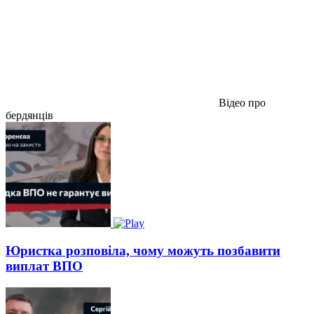
Відео про
бердянців
Юристка розповіла, чому можуть позбавити
виплат ВПО