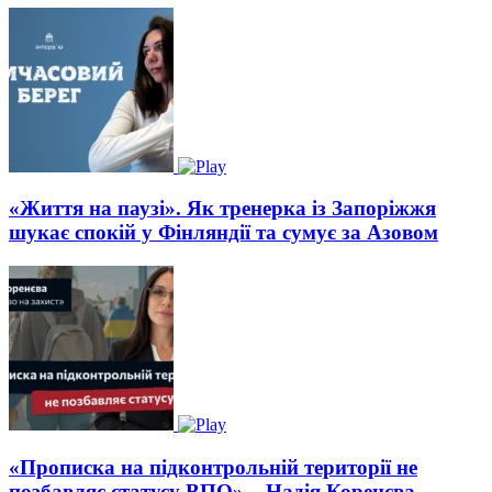
«Життя на паузі». Як тренерка із Запоріжжя
шукає спокій у Фінляндії та сумує за Азовом
«Прописка на підконтрольній території не
позбавляє статусу ВПО» – Надія Коренєва