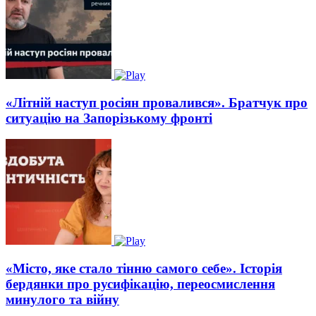
«Літній наступ росіян провалився». Братчук про
ситуацію на Запорізькому фронті
«Місто, яке стало тінню самого себе». Історія
бердянки про русифікацію, переосмислення
минулого та війну