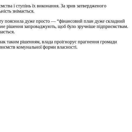
мства і ступінь їх виконання. За зрив затвердженого
ність знімається.
екту пояснила дуже просто — “фінансовий план дуже складний
ане рішення запроваджують, щоб було зручніше підприємствам.
шається.
нак таким рішенням, влада проігнорує прагнення громади
приємств комунальної форми власності.