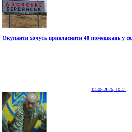
Окупанти хочуть привласнити 40 помешкань у се
04.08.2026, 10:41