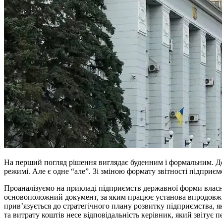
На перший погляд рішення виглядає буденним і формальним. Д
режимі. Але є одне “але”. Зі зміною формату звітності підприємс
Проаналізуємо на прикладі підприємств державної форми власно
основоположний документ, за яким працює установа впродовж р
прив’язується до стратегічного плану розвитку підприємства, 
та витрату коштів несе відповідальність керівник, який звітує