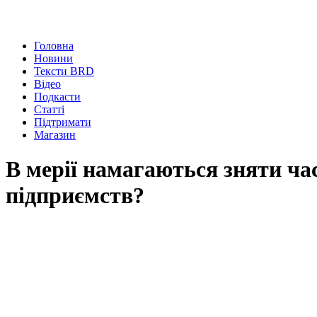
Головна
Новини
Тексти BRD
Відео
Подкасти
Статті
Підтримати
Магазин
В мерії намагаються зняти ча
підприємств?