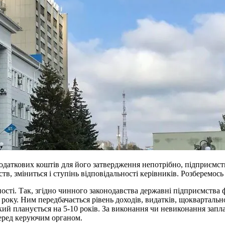
одаткових коштів для його затвердження непотрібно, підприємс
тв, зміниться і ступінь відповідальності керівників. Розберемось
сті. Так, згідно чинного законодавства державні підприємства 
оку. Ним передбачається рівень доходів, видатків, щоквартальн
який планується на 5-10 років. За виконання чи невиконання зап
 перед керуючим органом.