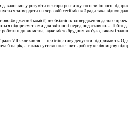
 давало змогу розуміти вектори розвитку того чи іншого підприє
ється затвердити на черговій сесії міської ради така відповідаль
аново-бюджетної комісії, необхідність затвердження даного про
юються підприємствами для звітності перед податковою… Тобто д
т роботи підприємства, адже місто брудним як було, таким і зали
ї ради VII скликання — цю ініціативу депутати підтримають. Од
оча б на рік, а також суттєво полегшить роботу керівництву під