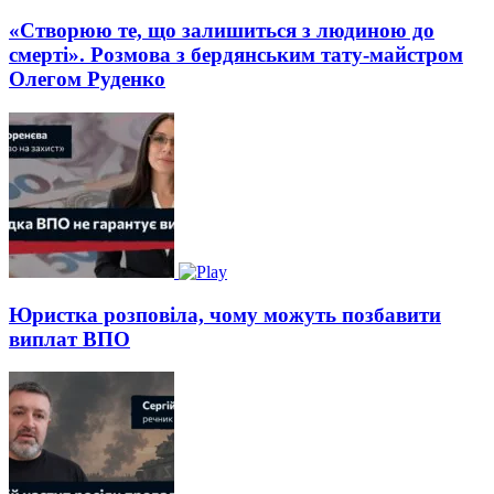
«Створюю те, що залишиться з людиною до
смерті». Розмова з бердянським тату-майстром
Олегом Руденко
Юристка розповіла, чому можуть позбавити
виплат ВПО