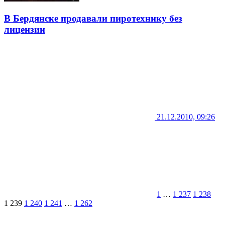
В Бердянске продавали пиротехнику без
лицензии
21.12.2010, 09:26
1
…
1 237
1 238
1 239
1 240
1 241
…
1 262