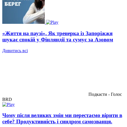
«Життя на паузі». Як тренерка із Запоріжжя
шукає спокій у Фінляндії та сумує за Азовом
Дивитись всі
Подкасти - Голос
BRD
Чому після великих змін ми перестаємо вірити в
себе? Продуктивність і синдром самозванця.