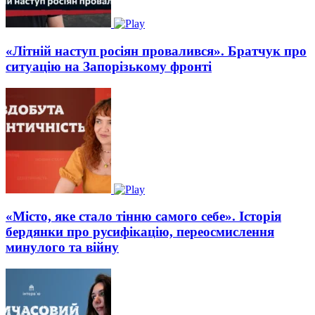
«Літній наступ росіян провалився». Братчук про
ситуацію на Запорізькому фронті
«Місто, яке стало тінню самого себе». Історія
бердянки про русифікацію, переосмислення
минулого та війну