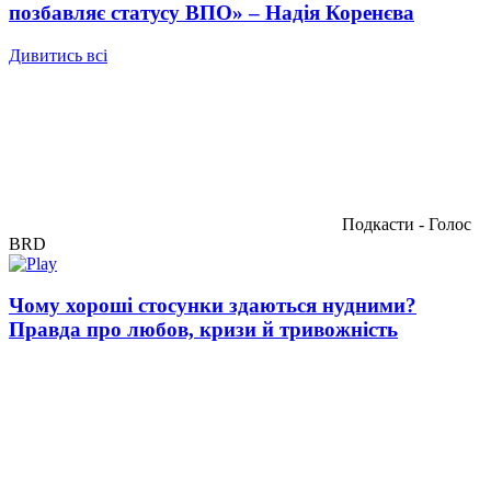
позбавляє статусу ВПО» – Надія Коренєва
Дивитись всі
Подкасти - Голос
BRD
Чому хороші стосунки здаються нудними?
Правда про любов, кризи й тривожність