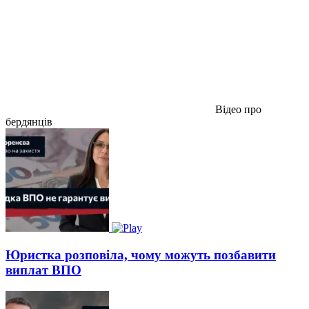
Відео про
бердянців
Юристка розповіла, чому можуть позбавити
виплат ВПО