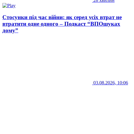
28 хвилин
Стосунки під час війни: як серед усіх втрат не
втратити одне одного – Подкаст “ВПОшуках
дому”
03.08.2026, 10:06