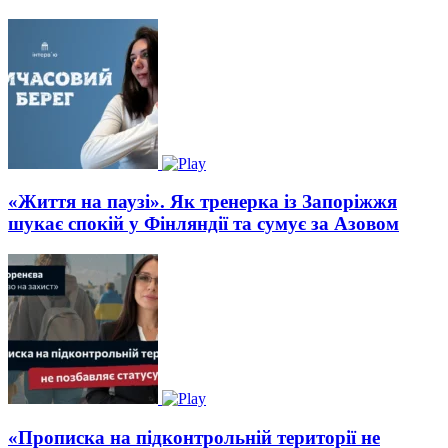
«Життя на паузі». Як тренерка із Запоріжжя
шукає спокій у Фінляндії та сумує за Азовом
«Прописка на підконтрольній території не