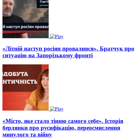
«Літній наступ росіян провалився». Братчук про
ситуацію на Запорізькому фронті
«Місто, яке стало тінню самого себе». Історія
бердянки про русифікацію, переосмислення
минулого та війну