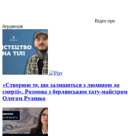
Відео про
бердянців
«Створюю те, що залишиться з людиною до
смерті». Розмова з бердянським тату-майстром
Олегом Руденко