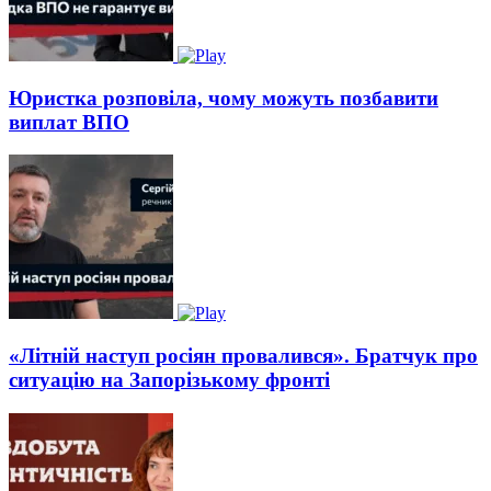
Юристка розповіла, чому можуть позбавити
виплат ВПО
«Літній наступ росіян провалився». Братчук про
ситуацію на Запорізькому фронті