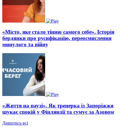
«Місто, яке стало тінню самого себе». Історія
бердянки про русифікацію, переосмислення
минулого та війну
«Життя на паузі». Як тренерка із Запоріжжя
шукає спокій у Фінляндії та сумує за Азовом
Дивитись всі