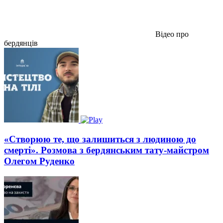
Відео про
бердянців
«Створюю те, що залишиться з людиною до
смерті». Розмова з бердянським тату-майстром
Олегом Руденко