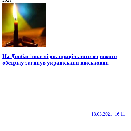
2021
На Донбасі внаслідок прицільного ворожого
обстрілу загинув український військовий
18.03.2021, 16:11