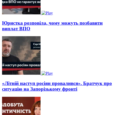
Юристка розповіла, чому можуть позбавити
виплат ВПО
«Літній наступ росіян провалився». Братчук про
ситуацію на Запорізькому фронті