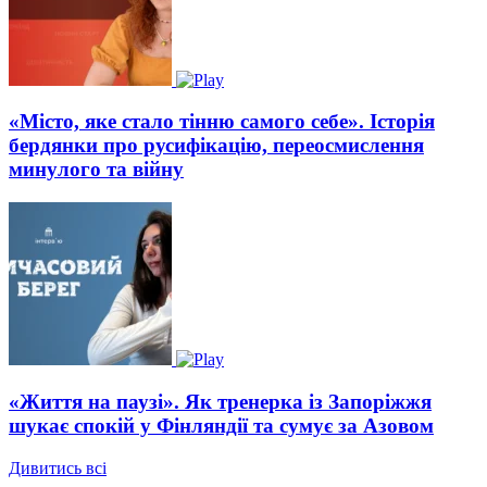
«Місто, яке стало тінню самого себе». Історія
бердянки про русифікацію, переосмислення
минулого та війну
«Життя на паузі». Як тренерка із Запоріжжя
шукає спокій у Фінляндії та сумує за Азовом
Дивитись всі