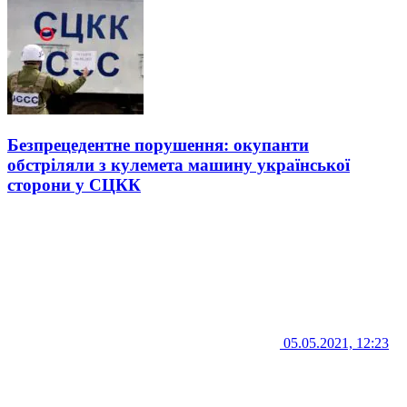
Безпрецедентне порушення: окупанти
обстріляли з кулемета машину української
сторони у СЦКК
05.05.2021, 12:23