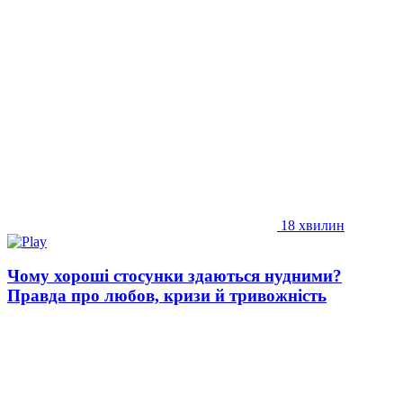
18 хвилин
Чому хороші стосунки здаються нудними?
Правда про любов, кризи й тривожність