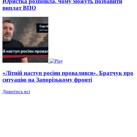
Юристка розповіла, чому можуть позбавити
виплат ВПО
«Літній наступ росіян провалився». Братчук про
ситуацію на Запорізькому фронті
Дивитись всі