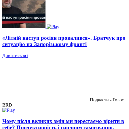
«Літній наступ росіян провалився». Братчук про
ситуацію на Запорізькому фронті
Дивитись всі
Подкасти - Голос
BRD
Чому після великих змін ми перестаємо вірити в
себе? Продуктивність і синдром самозванця.