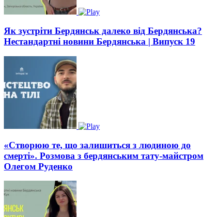
Як зустріти Бердянськ далеко від Бердянська?
Нестандартні новини Бердянська | Випуск 19
«Створюю те, що залишиться з людиною до
смерті». Розмова з бердянським тату-майстром
Олегом Руденко