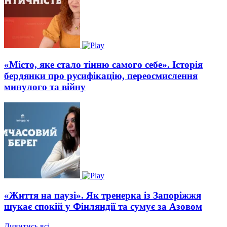
«Місто, яке стало тінню самого себе». Історія
бердянки про русифікацію, переосмислення
минулого та війну
«Життя на паузі». Як тренерка із Запоріжжя
шукає спокій у Фінляндії та сумує за Азовом
Дивитись всі