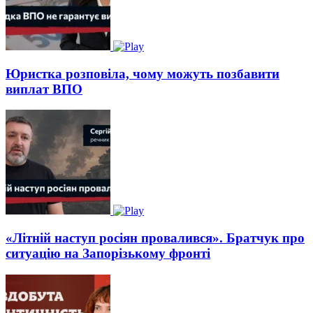
Юристка розповіла, чому можуть позбавити
виплат ВПО
«Літній наступ росіян провалився». Братчук про
ситуацію на Запорізькому фронті