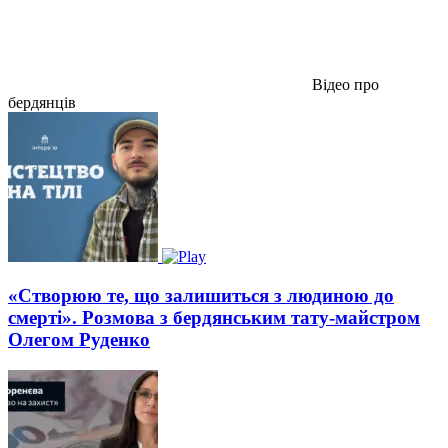
Відео про
бердянців
«Створюю те, що залишиться з людиною до
смерті». Розмова з бердянським тату-майстром
Олегом Руденко