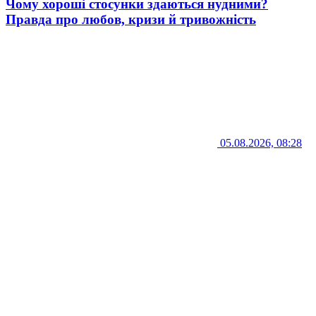
Чому хороші стосунки здаються нудними?
Правда про любов, кризи й тривожність
05.08.2026, 08:28