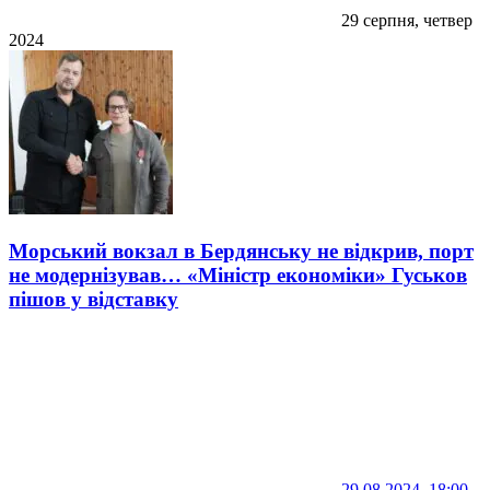
29 серпня, четвер
2024
Морський вокзал в Бердянську не відкрив, порт
не модернізував… «Міністр економіки» Гуськов
пішов у відставку
29.08.2024, 18:00