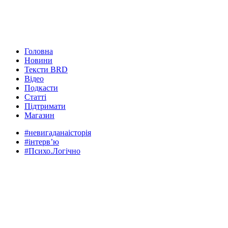
Головна
Новини
Тексти BRD
Відео
Подкасти
Статті
Підтримати
Магазин
#невигаданаісторія
#інтервʼю
#Психо.Логічно