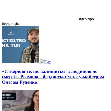
Відео про
бердянців
«Створюю те, що залишиться з людиною до
смерті». Розмова з бердянським тату-майстром
Олегом Руденко