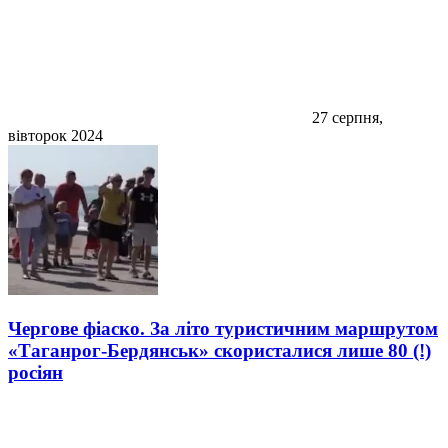
27 серпня,
вівторок 2024
Чергове фіаско. За літо туристичним маршрутом
«Таганрог-Бердянськ» скористалися лише 80 (!)
росіян