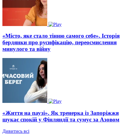
«Місто, яке стало тінню самого себе». Історія
бердянки про русифікацію, переосмислення
минулого та війну
«Життя на паузі». Як тренерка із Запоріжжя
шукає спокій у Фінляндії та сумує за Азовом
Дивитись всі