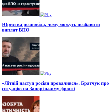
Юристка розповіла, чому можуть позбавити
виплат ВПО
«Літній наступ росіян провалився». Братчук про
ситуацію на Запорізькому фронті