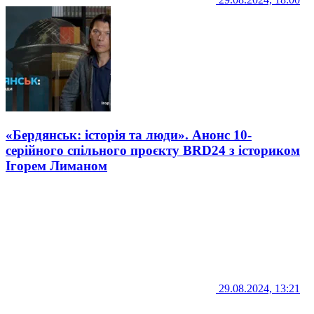
«Бердянськ: історія та люди». Анонс 10-
серійного спільного проєкту BRD24 з істориком
Ігорем Лиманом
29.08.2024, 13:21