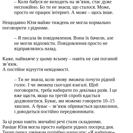
– Коли бабуся не виходить на зв’язок, стає дуже
неспокійно. Бо ти не знаєш, що сталося. Може,
просто не працює інтернет. А може – щось інше.
Нещодавно Юля майже тиждень не могла нормально
поговорити з рідними.
– Я писала їм повідомлення. Вони їх бачили, але
не могли відповісти. Повідомлення просто не
відправлялись назад.
Каже, найважче у цьому всьому – навіть не сам поганий
зв’язок.
А постійне відчуття невідомості.
– Ти не знаєш, коли знову зможеш почути рідний
голос. І чи зможеш сьогодні взагалі. Щоб
поговорити, треба набирати по декілька разів. І це
вже щастя, якщо на третій спробі вдасться
додзвонитися. Буває, ми можемо говорити 10–15
хвилин. А буває – зв’язок обривається щохвилини,
і доводиться постійно передзвонювати.
За ці роки навіть звичайні речі стали складними.
Раніше Юля могла просто набрати рідних посеред дня.
Тепер перед дзвінком потрібно написати: «Я набираю»,