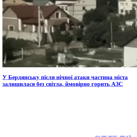
У Бердянську після нічної атаки частина міста
залишилася без світла, ймовірно горить АЗС