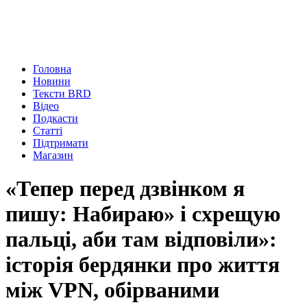
Головна
Новини
Тексти BRD
Відео
Подкасти
Статті
Підтримати
Магазин
«Тепер перед дзвінком я
пишу: Набираю» і схрещую
пальці, аби там відповіли»:
історія бердянки про життя
між VPN, обірваними