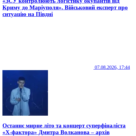
«ЗСУ контролюють логістику окупантів від
Криму до Маріуполя». Військовий експерт про
ситуацію на Півдні
07.08.2026, 17:44
Останнє мирне літо та концерт суперфіналіста
«Х-фактора» Дмитра Волканова – архів