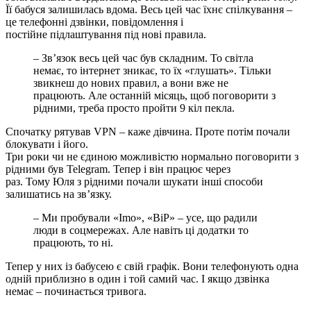
Її бабуся залишилась вдома. Весь цей час їхнє спілкування –
це телефонні дзвінки, повідомлення і
постійне підлаштування під нові правила.
– Зв’язок весь цей час був складним. То світла
немає, то інтернет зникає, то їх «глушать». Тільки
звикнеш до нових правил, а вони вже не
працюють. Але останній місяць, щоб поговорити з
рідними, треба просто пройти 9 кіл пекла.
Спочатку рятував VPN – каже дівчина. Проте потім почали
блокувати і його.
Три роки чи не єдиною можливістю нормально поговорити з
рідними був Telegram. Тепер і він працює через
раз. Тому Юля з рідними почали шукати інші способи
залишатись на зв’язку.
– Ми пробували «Imo», «BiP» – усе, що радили
люди в соцмережах. Але навіть ці додатки то
працюють, то ні.
Тепер у них із бабусею є свій графік. Вони телефонують одна
одній приблизно в один і той самий час. І якщо дзвінка
немає – починається тривога.