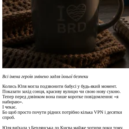
Всі імена героїв змінено задля їхньої безпеки
Колись Юля могла подзвонити бабусі у будь-який момент.
Показати захід сонця, красиву вулицю чи свою нову сукню.
Тепер перед дзвінком вона пише коротке повідомлення: «я
набираю».
І чекає.
Бо щоб просто почути рідних потрібно кілька VPN і десятки
спроб.
Юля виїхала з Бердянська до Києва майже чотири роки тому.