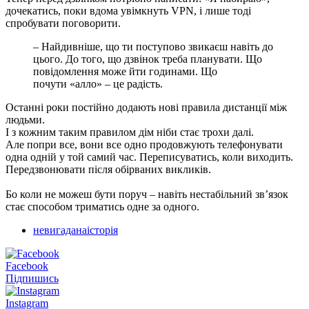
дочекатись, поки вдома увімкнуть VPN, і лише тоді
спробувати поговорити.
– Найдивніше, що ти поступово звикаєш навіть до
цього. До того, що дзвінок треба планувати. Що
повідомлення може йти годинами. Що
почути «алло» – це радість.
Останні роки постійно додають нові правила дистанції між
людьми.
І з кожним таким правилом дім ніби стає трохи далі.
Але попри все, вони все одно продовжують телефонувати
одна одній у той самий час. Переписуватись, коли виходить.
Передзвонювати після обірваних викликів.
Бо коли не можеш бути поруч – навіть нестабільний зв’язок
стає способом триматись одне за одного.
невигаданаісторія
Facebook
Підпишись
Instagram