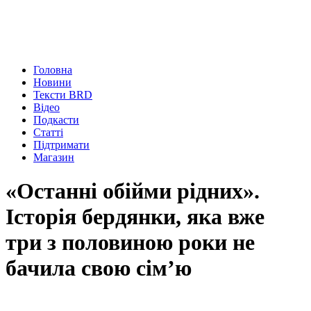
Головна
Новини
Тексти BRD
Відео
Подкасти
Статті
Підтримати
Магазин
«Останні обійми рідних».
Історія бердянки, яка вже
три з половиною роки не
бачила свою сім’ю