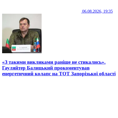
06.08.2026, 19:35
«З такими викликами раніше не стикались».
Гауляйтер Балицький прокоментував
енергетичний колапс на ТОТ Запорізької області