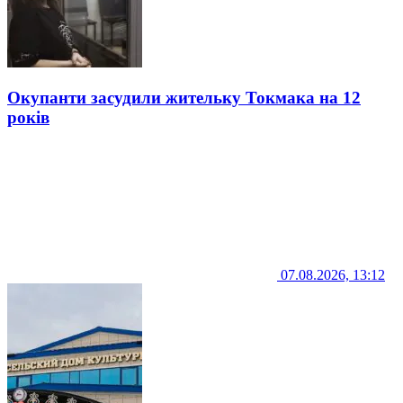
Окупанти засудили жительку Токмака на 12
років
07.08.2026, 13:12