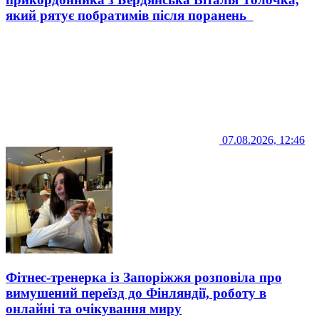
який рятує побратимів після поранень
07.08.2026, 12:46
Фітнес-тренерка із Запоріжжя розповіла про
вимушений переїзд до Фінляндії, роботу в
онлайні та очікування миру