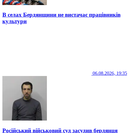
В селах Бердянщини не вистачає працівників
культури
06.08.2026, 19:35
Російський військовий суд засудив бердянця