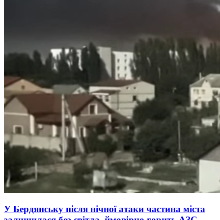
У Бердянську після нічної атаки частина міста
залишилася без світла, ймовірно горить АЗС