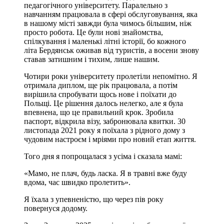
педагогічного університету. Паралельно з
навчанням працювала в сфері обслуговування, яка
в нашому місті завжди була чимось більшим, ніж
просто робота. Це були нові знайомства,
спілкування і маленькі літні історії, бо кожного
літа Бердянськ оживав від туристів, а восени знову
ставав затишним і тихим, лише нашим.
Чотири роки університету пролетіли непомітно. Я
отримала диплом, ще рік працювала, а потім
вирішила спробувати щось нове і поїхати до
Польщі. Це рішення далось нелегко, але я була
впевнена, що це правильний крок. Зробила
паспорт, відкрила візу, забронювала квитки. 30
листопада 2021 року я поїхала з рідного дому з
чудовим настроєм і мріями про новий етап життя.
Того дня я попрощалася з усіма і сказала мамі:
«Мамо, не плач, будь ласка. Я в травні вже буду
вдома, час швидко пролетить».
Я їхала з упевненістю, що через пів року
повернуся додому.