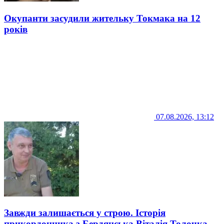
Окупанти засудили жительку Токмака на 12
років
07.08.2026, 13:12
Завжди залишається у строю. Історія
прикордонника з Бердянська Віталія Толочка,