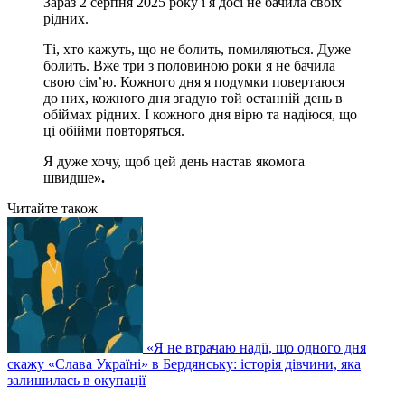
Зараз 2 серпня 2025 року і я досі не бачила своїх
рідних.
Ті, хто кажуть, що не болить, помиляються. Дуже
болить. Вже три з половиною роки я не бачила
свою сім’ю. Кожного дня я подумки повертаюся
до них, кожного дня згадую той останній день в
обіймах рідних. І кожного дня вірю та надіюся, що
ці обійми повторяться.
Я дуже хочу, щоб цей день настав якомога
швидше
».
Читайте також
«Я не втрачаю надії, що одного дня
скажу «Слава Україні» в Бердянську: історія дівчини, яка
залишилась в окупації