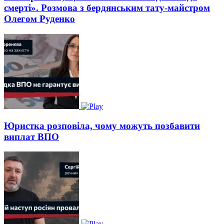
смерті». Розмова з бердянським тату-майстром
Олегом Руденко
Юристка розповіла, чому можуть позбавити
виплат ВПО