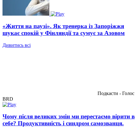
«Життя на паузі». Як тренерка із Запоріжжя
шукає спокій у Фінляндії та сумує за Азовом
Дивитись всі
Подкасти - Голос
BRD
Чому після великих змін ми перестаємо вірити в
себе? Продуктивність і синдром самозванця.