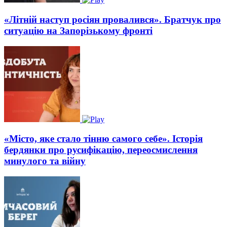
«Літній наступ росіян провалився». Братчук про
ситуацію на Запорізькому фронті
«Місто, яке стало тінню самого себе». Історія
бердянки про русифікацію, переосмислення
минулого та війну