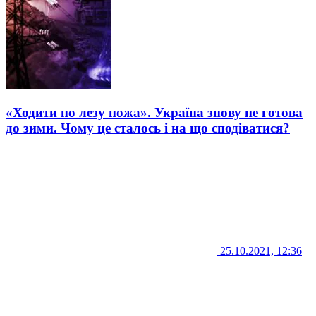
«Ходити по лезу ножа». Україна знову не готова
до зими. Чому це сталось і на що сподіватися?
25.10.2021, 12:36