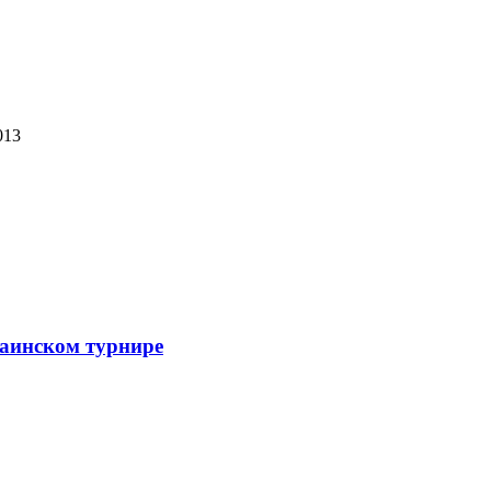
013
раинском турнире