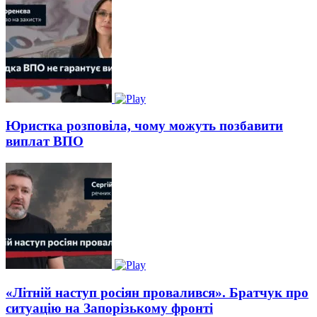
Юристка розповіла, чому можуть позбавити
виплат ВПО
«Літній наступ росіян провалився». Братчук про
ситуацію на Запорізькому фронті