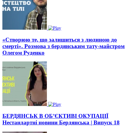
«Створюю те, що залишиться з людиною до
смерті». Розмова з бердянським тату-майстром
Олегом Руденко
БЕРДЯНСЬК В ОБ’ЄКТИВІ ОКУПАЦІЇ
Нестандартні новини Бердянська | Випуск 18