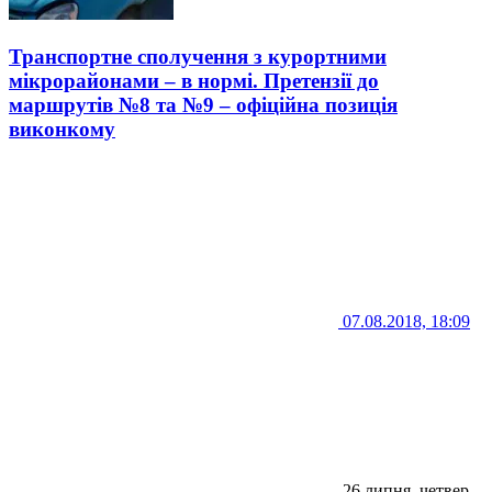
Транспортне сполучення з курортними
мікрорайонами – в нормі. Претензії до
маршрутів №8 та №9 – офіційна позиція
виконкому
07.08.2018, 18:09
26 липня, четвер