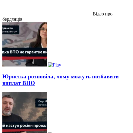
Відео про
бердянців
Юристка розповіла, чому можуть позбавити
виплат ВПО