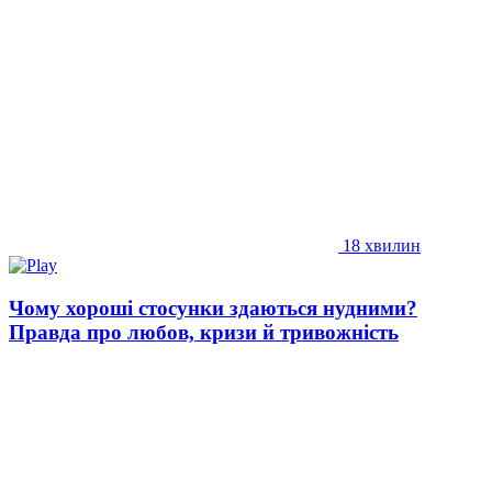
18 хвилин
Чому хороші стосунки здаються нудними?
Правда про любов, кризи й тривожність