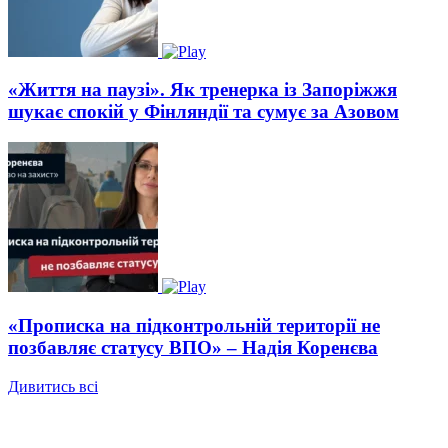
«Життя на паузі». Як тренерка із Запоріжжя
шукає спокій у Фінляндії та сумує за Азовом
«Прописка на підконтрольній території не
позбавляє статусу ВПО» – Надія Коренєва
Дивитись всі