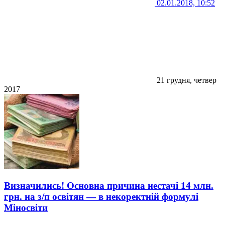
02.01.2018, 10:52
21 грудня, четвер
2017
Визначились! Основна причина нестачі 14 млн.
грн. на з/п освітян — в некоректній формулі
Міносвіти