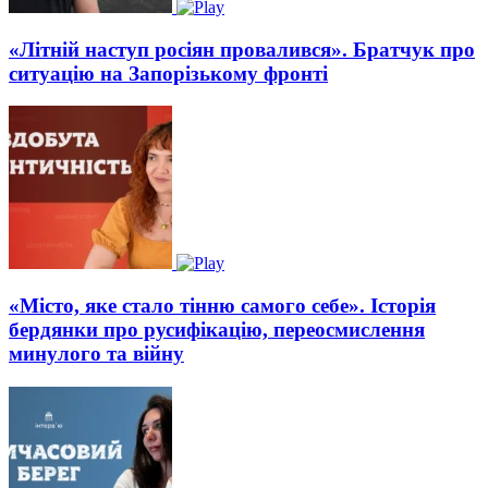
«Літній наступ росіян провалився». Братчук про
ситуацію на Запорізькому фронті
«Місто, яке стало тінню самого себе». Історія
бердянки про русифікацію, переосмислення
минулого та війну