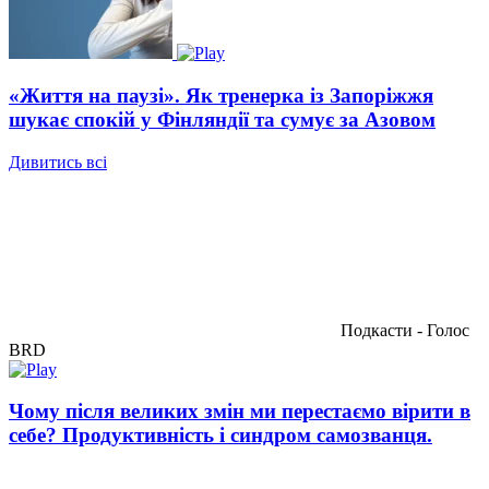
«Життя на паузі». Як тренерка із Запоріжжя
шукає спокій у Фінляндії та сумує за Азовом
Дивитись всі
Подкасти - Голос
BRD
Чому після великих змін ми перестаємо вірити в
себе? Продуктивність і синдром самозванця.