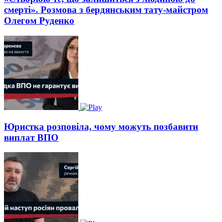
смерті». Розмова з бердянським тату-майстром
Олегом Руденко
Юристка розповіла, чому можуть позбавити
виплат ВПО