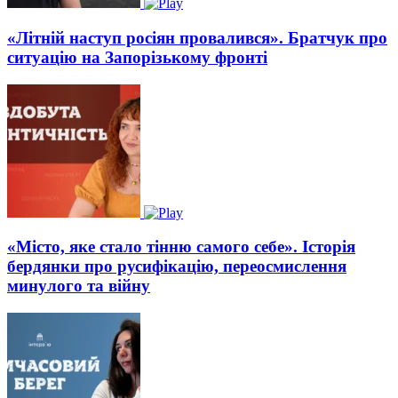
«Літній наступ росіян провалився». Братчук про
ситуацію на Запорізькому фронті
«Місто, яке стало тінню самого себе». Історія
бердянки про русифікацію, переосмислення
минулого та війну