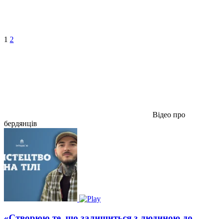
1
2
Відео про
бердянців
«Створюю те, що залишиться з людиною до