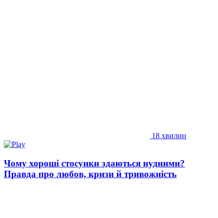
18 хвилин
Чому хороші стосунки здаються нудними?
Правда про любов, кризи й тривожність