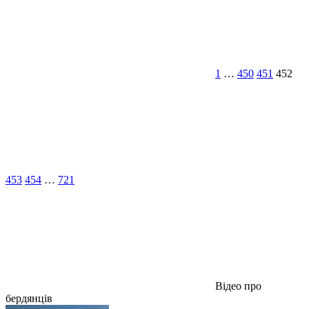
1
…
450
451
452
453
454
…
721
Відео про
бердянців