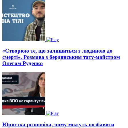
«Створюю те, що залишиться з людиною до
смерті». Розмова з бердянським тату-майстром
Олегом Руденко
Юристка розповіла, чому можуть позбавити