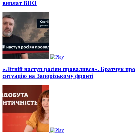
виплат ВПО
«Літній наступ росіян провалився». Братчук про
ситуацію на Запорізькому фронті