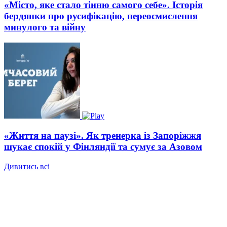
«Місто, яке стало тінню самого себе». Історія
бердянки про русифікацію, переосмислення
минулого та війну
«Життя на паузі». Як тренерка із Запоріжжя
шукає спокій у Фінляндії та сумує за Азовом
Дивитись всі