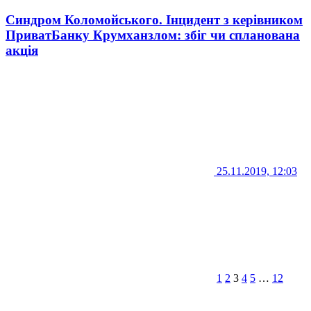
Синдром Коломойського. Інцидент з керівником
ПриватБанку Крумханзлом: збіг чи спланована
акція
25.11.2019, 12:03
1
2
3
4
5
…
12