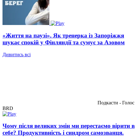
«Життя на паузі». Як тренерка із Запоріжжя
шукає спокій у Фінляндії та сумує за Азовом
Дивитись всі
Подкасти - Голос
BRD
Чому після великих змін ми перестаємо вірити в
себе? Продуктивність і синдром самозванця.