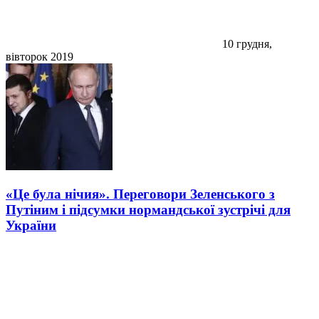
10 грудня,
вівторок 2019
«Це була нічия». Переговори Зеленського з
Путіним і підсумки нормандської зустрічі для
України