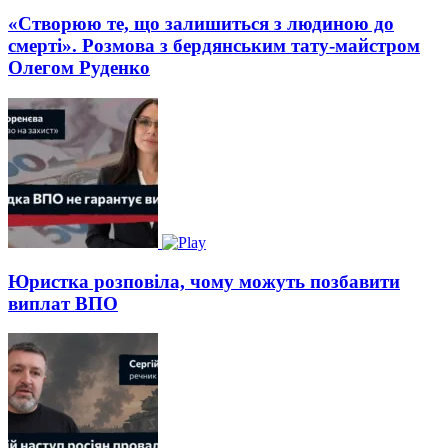
«Створюю те, що залишиться з людиною до
смерті». Розмова з бердянським тату-майстром
Олегом Руденко
Юристка розповіла, чому можуть позбавити
виплат ВПО