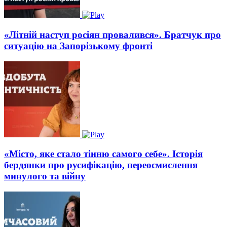
«Літній наступ росіян провалився». Братчук про
ситуацію на Запорізькому фронті
«Місто, яке стало тінню самого себе». Історія
бердянки про русифікацію, переосмислення
минулого та війну