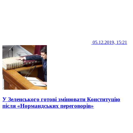
05.12.2019, 15:21
У Зеленського готові змінювати Конституцію
після «Нормандських переговорів»