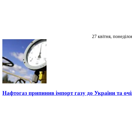
27 квітня, понеділо
Нафтогаз припинив імпорт газу до України та оч