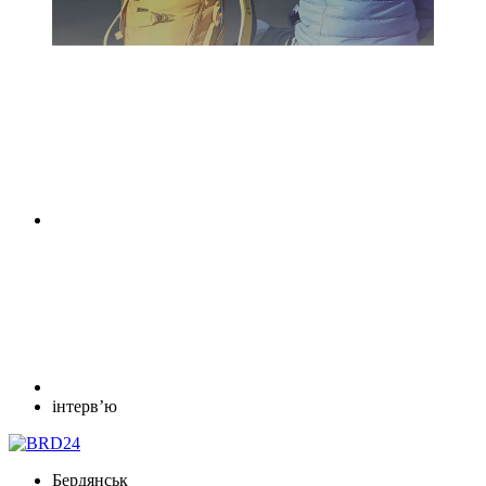
інтервʼю
Бердянськ