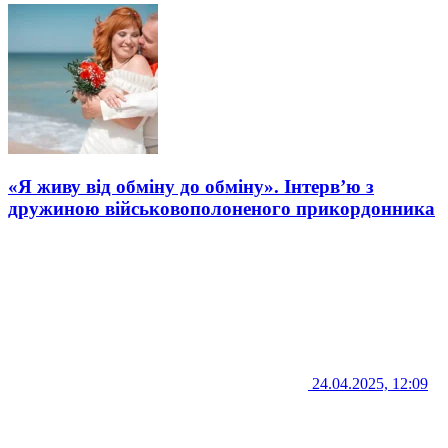
«Я живу від обміну до обміну». Інтерв’ю з
дружиною військовополоненого прикордонника
24.04.2025, 12:09