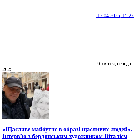
17.04.2025, 15:27
9 квітня, середа
2025
«Щасливе майбутнє в образі щасливих людей».
Інтерв’ю з бердянським художником Віталієм