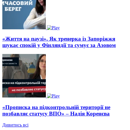
«Життя на паузі». Як тренерка із Запоріжжя
шукає спокій у Фінляндії та сумує за Азовом
«Прописка на підконтрольній території не
позбавляє статусу ВПО» – Надія Коренєва
Дивитись всі