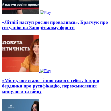
«Літній наступ росіян провалився». Братчук про
ситуацію на Запорізькому фронті
«Місто, яке стало тінню самого себе». Історія
бердянки про русифікацію, переосмислення
минулого та війну