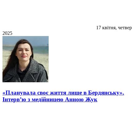
17 квітня, четвер
2025
«Планувала своє життя лише в Бердянську».
Інтерв’ю з медійницею Анною Жук