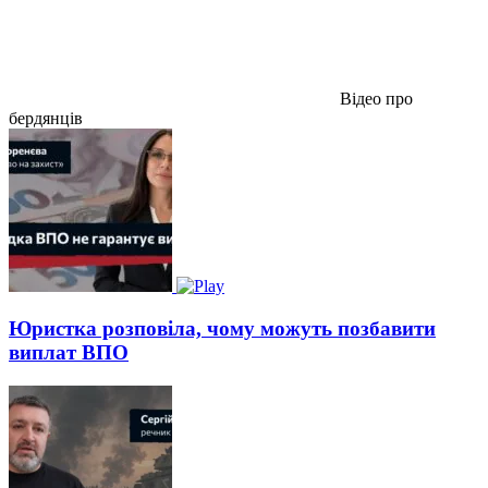
Відео про
бердянців
Юристка розповіла, чому можуть позбавити
виплат ВПО