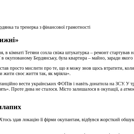
рдянка та тренерка з фінансової грамотності
тижні»
 в кімнаті Тетяни сохла свіжа штукатурка – ремонт стартував на
в окупованому Бердянську, була квартира – майно, заради якого 
тав просто мислити про те, що я можу знов щось втратити, коли 
 жити своє життя так, як мріяла».
анційно вести українських ФОПів і навіть донатила на ЗСУ. У т
ть». Проте дива не сталося. Місто залишалося в окупації, а атм
илапих
Хтось здав локацію її фірми окупантам, відбувся жорсткий обшук.