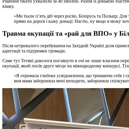
Рішення тікати ухвалили за 40 хвилин. Разом із донькою Настею 
кішку.
«Ми їхали п’ять діб через росію, Білорусь та Польщу. Для
прямо на дорозі і кажу доньці: Настю, ну якщо я можу хоч
Травма окупації та «рай для ВПО» у Бі
Після нетривалого перебування на Західній Україні доля приве
адаптації та підтримки громади.
Саме тут Тетяні довелося поглянути в очі не лише власним переж
окупації, який посів друге місце на міжнародному конкурсі. Тіл
«Я отримала глибоке усвідомлення, що тримаючи себе і св
моя мама забороняла мені виходити, забороняла спілкуват