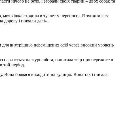
сти нічого не було, і забрали своїх тварин – двох собак та
ю, моя кішка сходила в туалет у переносці. Я зупинилася
а дорогу і поїхали далі».
єм для внутрішньо переміщених осіб через високий уровень
аз навчається на журналіста, написала твір про пережите в
в той період.
у. Вона боялася виходити на вулицю. Вона так і писала: