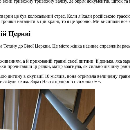
вони тривожну тривожну валізу, де окрім документів, щіток та па
 тварин це був колосальний стрес. Коли я їхали російською трасо
 трошки нагадити в цій країні, то я це зроблю. Ми висипали все н
лій Церкві
ла Тетяну до Білої Церкви. Це місто жінка називає справжнім ра
иванням, а й прихованій травмі своєї дитини. Її донька, яка зар
ьки прочитавши ці рядки, матір збагнула, як сильно дівчину рани
ою дитину в окупації 10 місяців, вона отримала величезну травм
ися будь з ким. Зараз Настя працює з психологом».