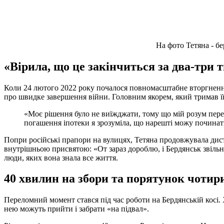
На фото Тетяна - бе
«Вірила, що це закінчиться за два-три 
Коли 24 лютого 2022 року почалося повномасштабне вторгнення,
про швидке завершення війни. Головним якорем, який тримав її 
«Моє рішення було не виїжджати, тому що мій розум перес
погашення іпотеки я зрозуміла, що нарешті можу починати
Попри російські прапори на вулицях, Тетяна продовжувала дист
внутрішньою присвятою: «От зараз дороблю, і Бердянськ звільня
люди, яких вона знала все життя.
40 хвилин на збори та порятунок чотир
Переломний момент стався під час роботи на Бердянській косі. 
нею можуть прийти і забрати «на підвал».