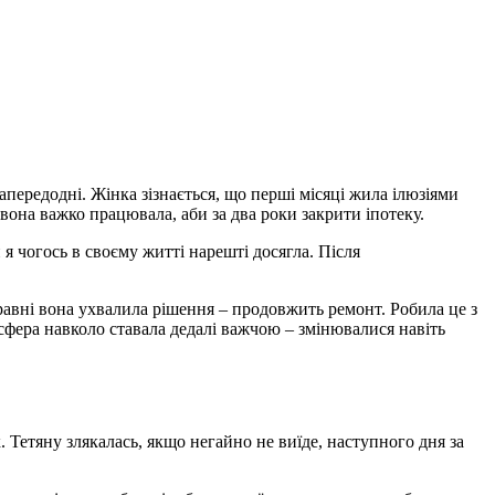
передодні. Жінка зізнається, що перші місяці жила ілюзіями
вона важко працювала, аби за два роки закрити іпотеку.
я чогось в своєму житті нарешті досягла. Після
равні вона ухвалила рішення – продовжить ремонт. Робила це з
осфера навколо ставала дедалі важчою – змінювалися навіть
 Тетяну злякалась, якщо негайно не виїде, наступного дня за