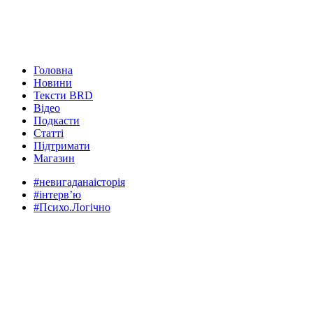
Головна
Новини
Тексти BRD
Відео
Подкасти
Статті
Підтримати
Магазин
#невигаданаісторія
#інтервʼю
#Психо.Логічно