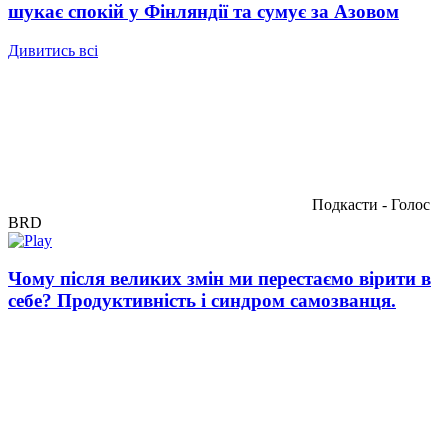
шукає спокій у Фінляндії та сумує за Азовом
Дивитись всі
Подкасти - Голос
BRD
Чому після великих змін ми перестаємо вірити в
себе? Продуктивність і синдром самозванця.