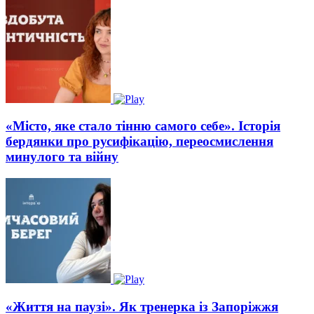
«Місто, яке стало тінню самого себе». Історія
бердянки про русифікацію, переосмислення
минулого та війну
«Життя на паузі». Як тренерка із Запоріжжя