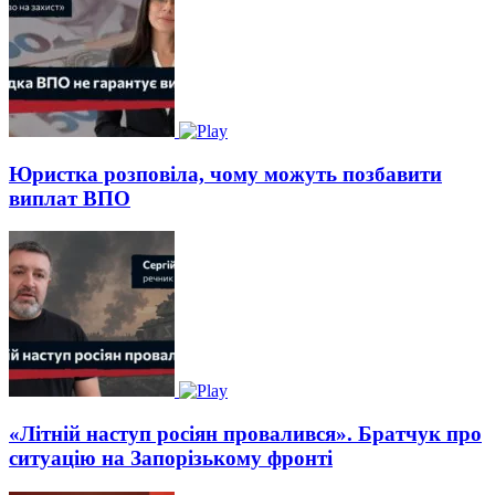
Юристка розповіла, чому можуть позбавити
виплат ВПО
«Літній наступ росіян провалився». Братчук про
ситуацію на Запорізькому фронті