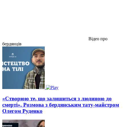
Відео про
бердянців
«Створюю те, що залишиться з людиною до
смерті». Розмова з бердянським тату-майстром
Олегом Руденко