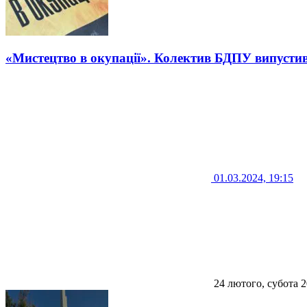
«Мистецтво в окупації». Колектив БДПУ випустив
01.03.2024, 19:15
24 лютого, субота 