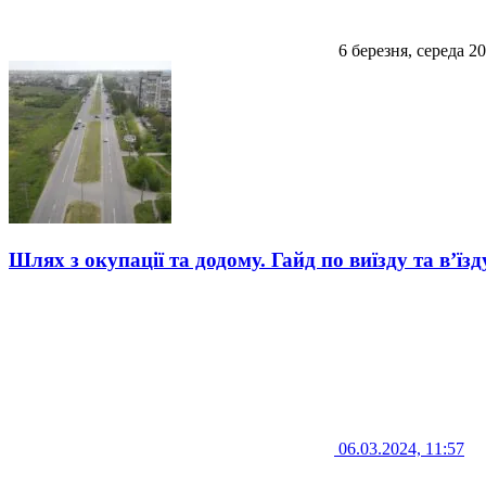
6 березня, середа 2
Шлях з окупації та додому. Гайд по виїзду та в’їз
06.03.2024, 11:57