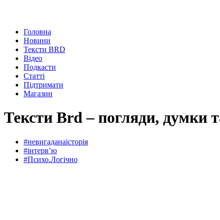
Головна
Новини
Тексти BRD
Відео
Подкасти
Статті
Підтримати
Магазин
Тексти Brd – погляди, думки 
#невигаданаісторія
#інтервʼю
#Психо.Логічно