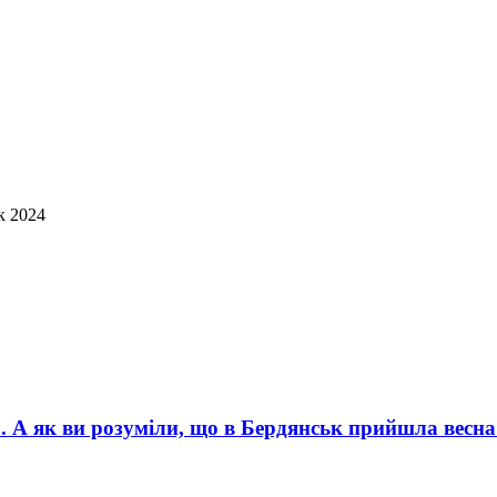
к 2024
”. А як ви розуміли, що в Бердянськ прийшла весна