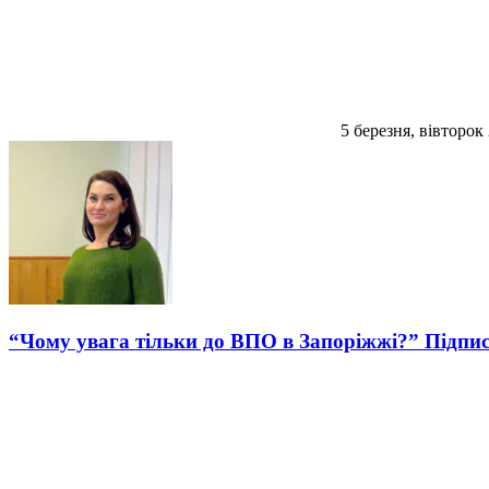
5 березня, вівторок
“Чому увага тільки до ВПО в Запоріжжі?” Підписн