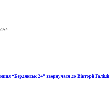
 2024
иця “Бердянськ 24” звернулася до Вікторії Галіці