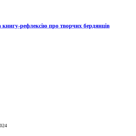
 книгу-рефлексію про творчих бердянців
2024