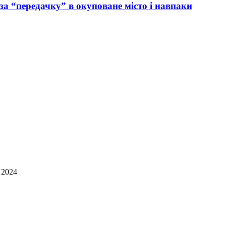
за “передачку” в окуповане місто і навпаки
 2024