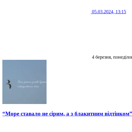
05.03.2024, 13:15
4 березня, понеділо
“Море ставало не сірим, а з блакитним відтінком